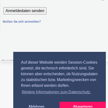
Anmeldedaten senden
Wollen Sie sich anmelden?
JÖRG SCHWINNING - GINSTERKAMP 19 - 21266 JESTEBURG - TEL. 04183-792277 - INFO(AT)SCHWINNING(DOT)DE
Auf dieser Website werden Session-Cookies
gesetzt, die technisch erforderlich sind. Sie
können aber entscheiden, ob Nutzungsdaten
zu statistischen bzw. Marketingzwecken von
Ihnen erfasst werden dürfen.
Weitere Informationen zum Datenschutz.
Ablehnen
Akzeptieren